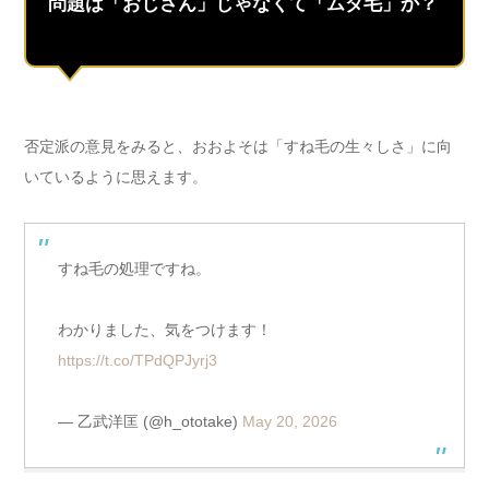
問題は「おじさん」じゃなくて「ムダ毛」か？
否定派の意見をみると、おおよそは「すね毛の生々しさ」に向
いているように思えます。
すね毛の処理ですね。
わかりました、気をつけます！
https://t.co/TPdQPJyrj3
— 乙武洋匡 (@h_ototake)
May 20, 2026