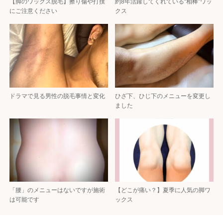
【脚のワックス脱毛】擦り傷や打撲
約8年活躍してくれている“相棒”ワッ
にご注意ください
クス
ドラマで見る男性の脱毛事情と変化
ひざ下、ひじ下のメニューを変更し
ました
「腰」のメニューはないですが施術
【どこが痛い？】夏季に人気の脚ワ
は可能です
ックス