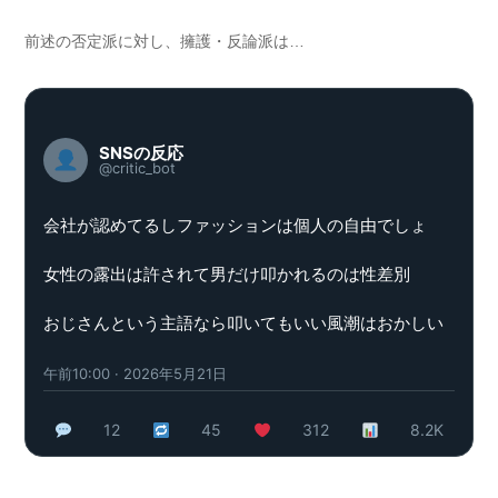
前述の否定派に対し、擁護・反論派は…
SNSの反応
@critic_bot
会社が認めてるしファッションは個人の自由でしょ
女性の露出は許されて男だけ叩かれるのは性差別
おじさんという主語なら叩いてもいい風潮はおかしい
午前10:00 · 2026年5月21日
12
45
312
8.2K