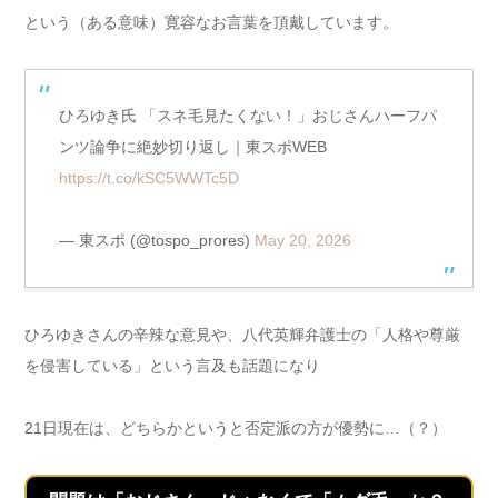
という（ある意味）寛容なお言葉を頂戴しています。
ひろゆき氏 「スネ毛見たくない！」おじさんハーフパ
ンツ論争に絶妙切り返し｜東スポWEB
https://t.co/kSC5WWTc5D
— 東スポ (@tospo_prores)
May 20, 2026
ひろゆきさんの辛辣な意見や、八代英輝弁護士の「人格や尊厳
を侵害している」という言及も話題になり
21日現在は、どちらかというと否定派の方が優勢に…（？）