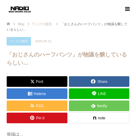
Blog
ワックス脱毛
「おじさんのハーフパンツ」が物議を醸して
いるらしい…
ワックス脱毛
2026.05.21
「おじさんのハーフパンツ」が物議を醸している
らしい…
Post
Share
Hatena
LINE
RSS
feedly
Pin it
note
発端は…