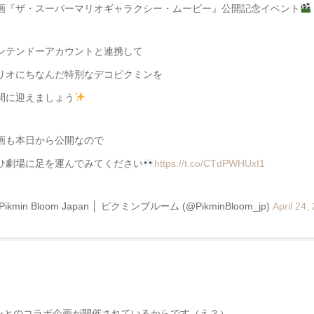
画『ザ・スーパーマリオギャラクシー・ムービー』公開記念イベント
ンテンドーアカウントと連携して
リオにちなんだ特別なデコピクミンを
間に迎えましょう
画も本日から公開なので
ひ劇場に足を運んでみてください
https://t.co/CTdPWHUxI1
Pikmin Bloom Japan │ ピクミンブルーム (@PikminBloom_jp)
April 24,
ンとのコラボ企画が開催されているからです（え？）