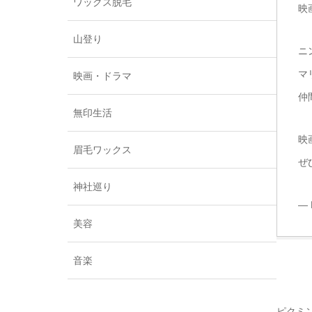
ワックス脱毛
映
山登り
ニ
マ
映画・ドラマ
仲
無印生活
映
眉毛ワックス
ぜ
神社巡り
— 
美容
音楽
ピクミ