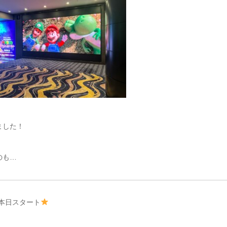
ました！
のも…
本日スタート