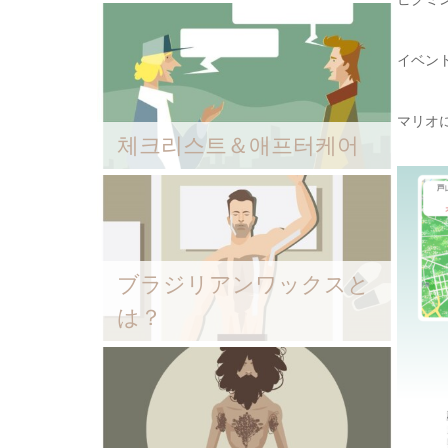
イベン
マリオ
체크리스트＆애프터케어
ブラジリアンワックスと
は？