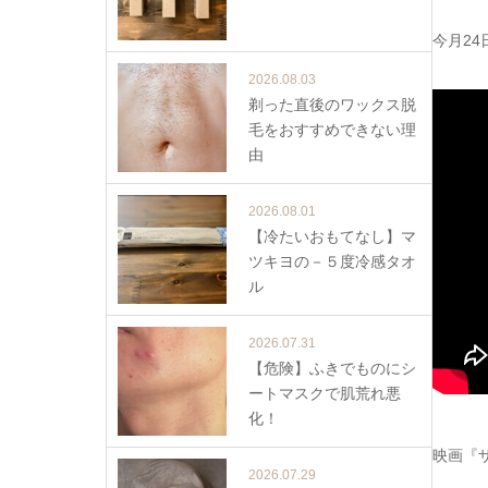
今月2
2026.08.03
剃った直後のワックス脱
毛をおすすめできない理
由
2026.08.01
【冷たいおもてなし】マ
ツキヨの－５度冷感タオ
ル
2026.07.31
【危険】ふきでものにシ
ートマスクで肌荒れ悪
化！
映画『
2026.07.29