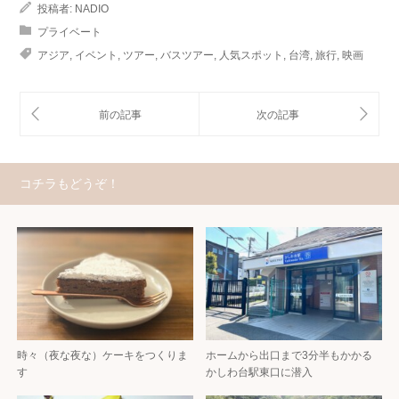
投稿者:
NADIO
プライベート
アジア
,
イベント
,
ツアー
,
バスツアー
,
人気スポット
,
台湾
,
旅行
,
映画
コチラもどうぞ！
時々（夜な夜な）ケーキをつくりま
ホームから出口まで3分半もかかる
す
かしわ台駅東口に潜入