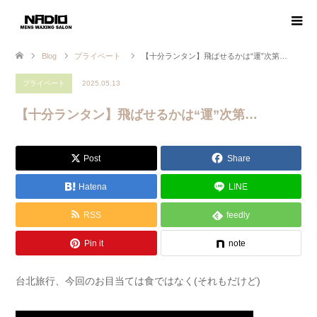
Blog
プライベート
【十分ランタン】飛ばせるかは“運”次第…
プライベート
2025.05.13
【十分ランタン】飛ばせるかは“運”次第…
Post
Share
Hatena
LINE
RSS
feedly
Pin it
note
台北旅行、今回のお目当ては食ではなく(それもだけど)