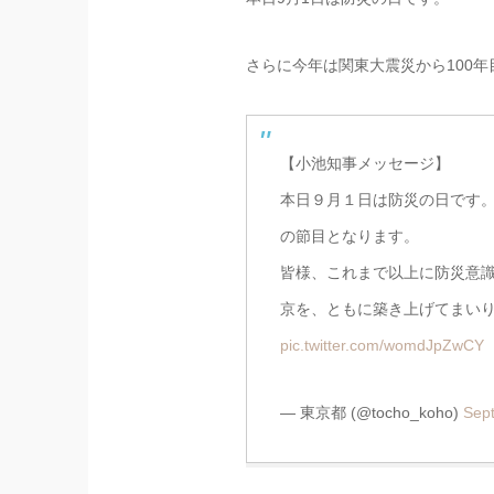
ー
う…」
ラ
で
テ
い
さらに今年は関東大震災から100
ソ
い
イ
の
ミ
だ
【小池知事メッセージ】
ル
ク」
本日９月１日は防災の日です。
が
の節目となります。
最
皆様、これまで以上に防災意
高
だ
京を、ともに築き上げてまい
っ
pic.twitter.com/womdJpZwCY
た
— 東京都 (@tocho_koho)
Sep