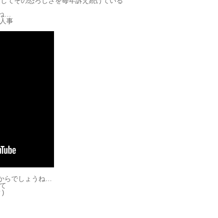
うしてその恐ろしさを毎年訴え続けている
ね…
人事
だからでしょうね…
て
)