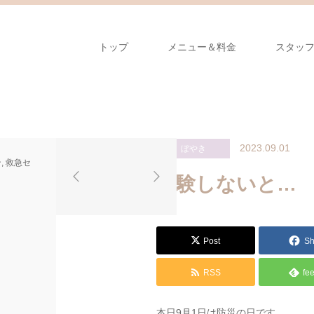
トップ
メニュー＆料金
スタッ
2023.09.01
ぼやき
ス
「そ
ン
,
救急セ
タ
ん
体験しないと…
バ
な
の
は
「チ
ず
Post
Sh
ャ
な
イ
い
RSS
fe
テ
だ
ィ
ろ
本日9月1日は防災の日です。