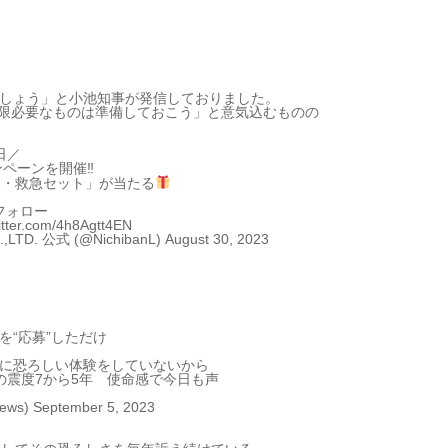
しょう」と小池知事が発信しておりました。
最低限必要なものは準備しておこう」と意気込むものの
日
／
ンペーンを開催‼
災・救急セット」が当たる
フォロー
witter.com/4h8Agtt4EN
TD. 公式 (@NichibanL)
August 30, 2023
を“応募”しただけ
に恐ろしい体験をしていないから
の震度7から5年 使命感で今日も声
ews)
September 5, 2023