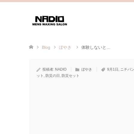
Blog
ぼやき
体験しないと…
投稿者:
NADIO
ぼやき
9月1日
,
ニチバ
ット
,
防災の日
,
防災セット