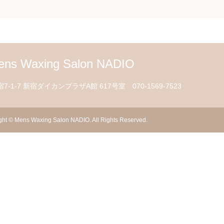
ens Waxing Salon NADIO
-1-7 新宿ダイカンプラザA館 617号室
070-1569-7523
ght
©
Mens Waxing Salon NADIO
. All Rights Reserved.