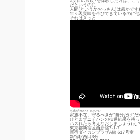
2度目の震度7を体験した方は、こ
だというのに
人間(というかおっさん)は愚かです
年々現実味を帯びてきているのに他
それはきっと
出典:杏/anne TOKYO
家族不在、守るべきが“自分だけ”
ひとまずニチバンの抽選結果を待っ
ハズれたら考えなおしましょう(え？
東京都新宿区西新宿7-1-7
新宿ダイカンプラザA館 617号室
新宿駅西口3分