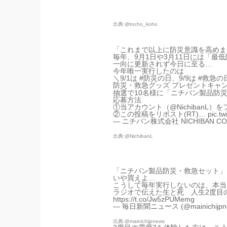
出典:@tocho_koho
「これまで以上に防災意識を高めま
毎年、9月1日や3月11日には「
一向に更新されず今日に至る…
今年唯一実行したのは
＼9/1は
#防災の日
、9/9は
#救急の
防災・救急グッズ プレゼントキャ
抽選で10名様に「ニチバン製品防
応募方法
①当アカウント（
@NichibanL
）を
②この投稿をリポスト(RT)…
pic.t
— ニチバン株式会社 NICHIBAN CO.,L
出典:@NichibanL
「ニチバン製品防災・救急セット」
いや買えよ…
こうして毎年実行しないのは、本当
ラジオで伝えた生と死 人生2度目
https://t.co/Jw5zPUMemg
— 毎日新聞ニュース (@mainichijpn
出典:@mainichijpnews