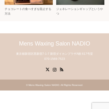
チョコレートの食べすぎを阻止する
ジェネレーションギャップというや
方法
つ
Mens Waxing Salon NADIO
東京都新宿区西新宿7-1-7 新宿ダイカンプラザA館 617号室
070-1569-7523
X
Instagram
RSS
©
Mens Waxing Salon NADIO
. All Rights Reserved.