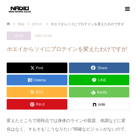
Blog
ぼやき
ホエイからソイにプロテインを変えたわけですが
ぼやき
2022.10.09
ホエイからソイにプロテインを変えたわけですが
Post
Share
Hatena
LINE
RSS
feedly
Pin it
note
変えたところで現時点では身体のラインや肌質、体調などに変
化はなく、そもそも“こうなりたい”明確なビジョンがないので、