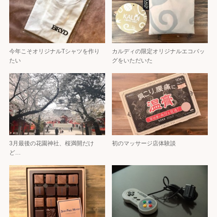
今年こそオリジナルTシャツを作り
カルディの限定オリジナルエコバッ
たい
グをいただいた
3月最後の花園神社、桜満開だけ
初のマッサージ店体験談
ど…