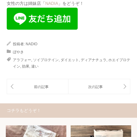
女性の方は姉妹店「
NADIA
」をどうぞ！
投稿者:
NADIO
ぼやき
アラフォー
,
ソイプロテイン
,
ダイエット
,
ディアナチュラ
,
ホエイプロテ
イン
,
効果
,
違い
コチラもどうぞ！