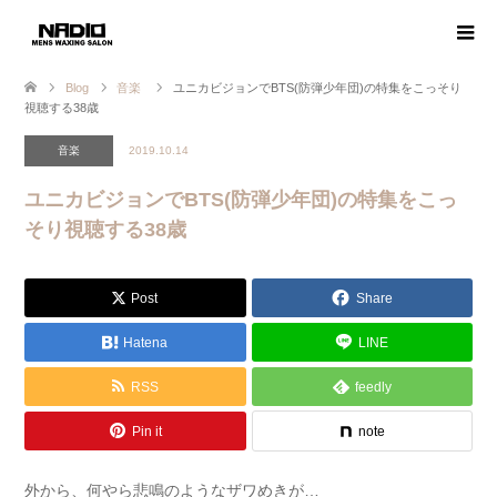
Blog
音楽
ユニカビジョンでBTS(防弾少年団)の特集をこっそり
視聴する38歳
音楽
2019.10.14
ユニカビジョンでBTS(防弾少年団)の特集をこっ
そり視聴する38歳
Post
Share
Hatena
LINE
RSS
feedly
Pin it
note
外から、何やら悲鳴のようなザワめきが…