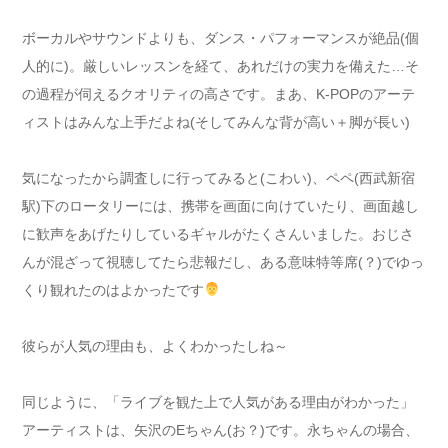
ボーカルやサウンドよりも、ダンス・パフォーマンスが絶品(個
人的に)。厳しいレッスンを経て、あれだけの実力を備えた…そ
の過程が伺えるクオリティの高さです。まあ、K-POPのアーテ
ィストはみんな上手だよね(そしてみんな背が高い＋脚が長い)
気になったから調査しに行ってみると(こわい)、ペペ(西武新宿
駅)下のロータリーには、携帯を画面に向けていたり、画面越し
に歓声をあげたりしているギャルがたくさんいました。おじさ
んが混ざって視聴してたら悲報だし、ある意味特等席(？)でゆっ
くり観れたのはよかったです
彼らが人気の理由も、よくわかったしね～
同じように、「ライブを観た上で人気がある理由がわかった」
アーティストは、矢沢のEちゃん(お？)です。永ちゃんの場合、