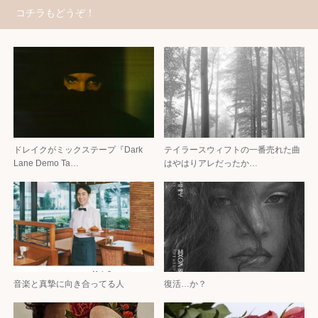
コチラもどうぞ！
ドレイクがミックステープ『Dark
テイラースウィフトの一番売れた曲
Lane Demo Ta…
はやはりアレだったか…
音楽と真摯に向き合ってる人
復活…か？