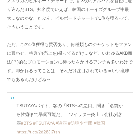
アメリカのビルボードチャートで、計3枚のアルバムを首位に送
り込んだBTS。知名度でいえば、韓国のボーイズグループ中最
大…なのかな、たぶん。ビルボードチャートで1位を獲るって、
そういうことです。
ただ、この1位獲得も賛否あり、何種類ものジャケットをファン
に買わせ、特典で(売上を)盛ってるだけ…など、いわゆるAKB商
法(？)的なプロモーションに待ったをかけるアンチも多いわけで
す。叩かれるってことは、それだけ注目されている＝いい意味
でもあるんだけどね～
TSUTAYAバイト、客の「BTSへの悪口」聞き「名前か
ら性癖まで暴露可能だ」 ツイッター炎上→会社が謝
罪
#BTS
#TSUTAYA
#謝罪
#防弾少年団
#韓国
https://t.co/2d28Jj7tsn