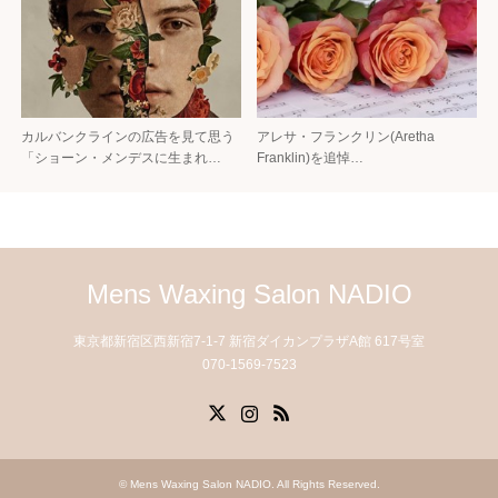
カルバンクラインの広告を見て思う
アレサ・フランクリン(Aretha
「ショーン・メンデスに生まれ…
Franklin)を追悼…
Mens Waxing Salon NADIO
東京都新宿区西新宿7-1-7 新宿ダイカンプラザA館 617号室
070-1569-7523
X
Instagram
RSS
©
Mens Waxing Salon NADIO
. All Rights Reserved.