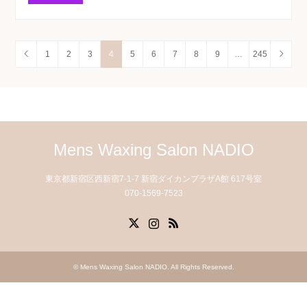
1
2
3
4
5
6
7
8
9
…
245
Mens Waxing Salon NADIO
東京都新宿区西新宿7-1-7 新宿ダイカンプラザA館 617号室
070-1569-7523
X
Instagram
RSS
©
Mens Waxing Salon NADIO
. All Rights Reserved.