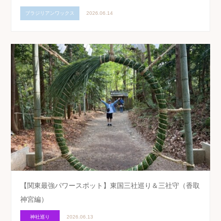
ブラジリアンワックス
2026.06.14
【関東最強パワースポット】東国三社巡り＆三社守（香取
神宮編）
神社巡り
2026.06.13