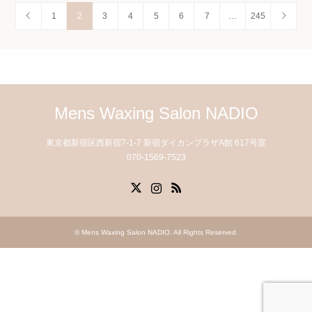
1
2
3
4
5
6
7
…
245
Mens Waxing Salon NADIO
東京都新宿区西新宿7-1-7 新宿ダイカンプラザA館 617号室
070-1569-7523
X
Instagram
RSS
©
Mens Waxing Salon NADIO
. All Rights Reserved.