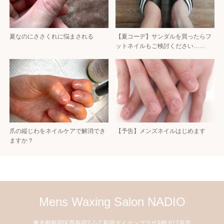
夏なのにささくれに悩まされる
【夏コーデ】サンダルを買ったらフ
ットネイルもご検討ください……
爪の縦じわをネイルケアで解消でき
【予告】メンズネイルはじめます
ますか？
Mens Waxing Salon NADIO
東京都新宿区西新宿7-1-7 新宿ダイカンプラザA館 617号室