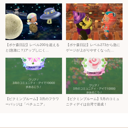
【ポケ森日記】レベル200を超える
【ポケ森日記】レベル273から急に
と(急激に？)アップしにく…
ゲージが上がりやすくなった…
【ピクミンブルーム】3月のフラワ
【ピクミンブルーム】5月のコミュ
ーバッジは「ペチュニア」
ニティデイは台湾で達成！