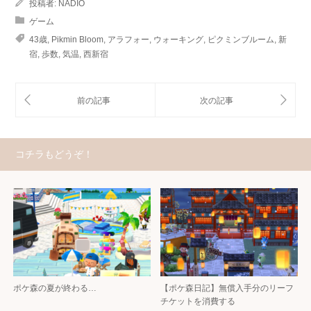
投稿者:
NADIO
ゲーム
43歳
,
Pikmin Bloom
,
アラフォー
,
ウォーキング
,
ピクミンブルーム
,
新
宿
,
歩数
,
気温
,
西新宿
コチラもどうぞ！
ポケ森の夏が終わる…
【ポケ森日記】無償入手分のリーフ
チケットを消費する