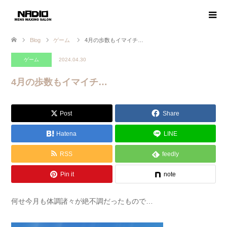
Blog
ゲーム
4月の歩数もイマイチ…
ゲーム
2024.04.30
4月の歩数もイマイチ…
Post
Share
Hatena
LINE
RSS
feedly
Pin it
note
何せ今月も体調諸々が絶不調だったもので…