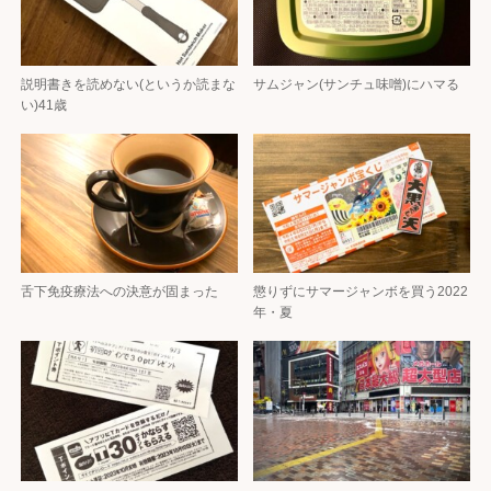
説明書きを読めない(というか読まな
サムジャン(サンチュ味噌)にハマる
い)41歳
舌下免疫療法への決意が固まった
懲りずにサマージャンボを買う2022
年・夏