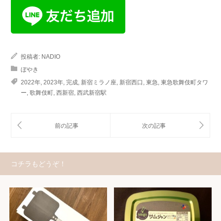
投稿者:
NADIO
ぼやき
2022年
,
2023年
,
完成
,
新宿ミラノ座
,
新宿西口
,
東急
,
東急歌舞伎町タワ
ー
,
歌舞伎町
,
西新宿
,
西武新宿駅
コチラもどうぞ！