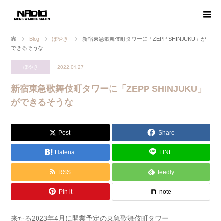
Blog
ぼやき
新宿東急歌舞伎町タワーに「ZEPP SHINJUKU」が
できるそうな
ぼやき
2022.04.27
新宿東急歌舞伎町タワーに「ZEPP SHINJUKU」
ができるそうな
Post
Share
Hatena
LINE
RSS
feedly
Pin it
note
来たる2023年4月に開業予定の東急歌舞伎町タワー