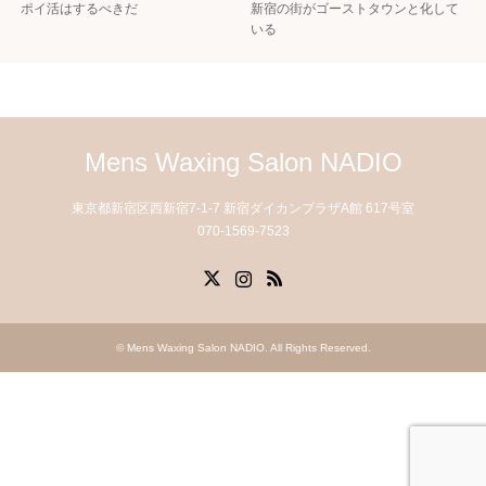
ポイ活はするべきだ
新宿の街がゴーストタウンと化して
いる
Mens Waxing Salon NADIO
東京都新宿区西新宿7-1-7 新宿ダイカンプラザA館 617号室
070-1569-7523
X
Instagram
RSS
©
Mens Waxing Salon NADIO
. All Rights Reserved.