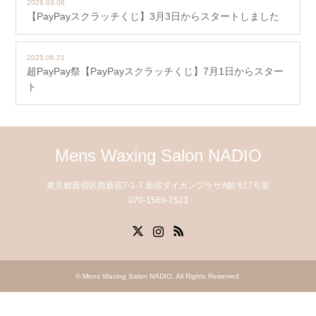
2026.03.06
【PayPayスクラッチくじ】3月3日からスタートしました
2025.06.21
超PayPay祭【PayPayスクラッチくじ】7月1日からスター
ト
Mens Waxing Salon NADIO
東京都新宿区西新宿7-1-7 新宿ダイカンプラザA館 617号室
070-1569-7523
X
Instagram
RSS
©
Mens Waxing Salon NADIO
. All Rights Reserved.